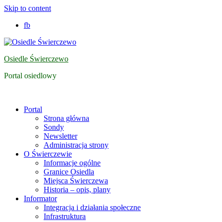
Skip to content
fb
Osiedle Świerczewo
Portal osiedlowy
Portal
Strona główna
Sondy
Newsletter
Administracja strony
O Świerczewie
Informacje ogólne
Granice Osiedla
Miejsca Świerczewa
Historia – opis, plany
Informator
Integracja i działania społeczne
Infrastruktura