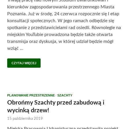
kierunków zagospodarowania przestrzennego Miasta
Poznania. Już w środę, 24 czerwca rozpocznie się I etap
konsultacji społecznych. W jego ramach odbędzie się
spotkanie z przedstawicielami rad osiedli. Równolegle na
miejskim YouTubie prowadzona będzie także otwarta
transmisja oraz dyskusja, w której udział będzie mógł
wziąć …
CZYTAJ WIĘCEJ
PLANOWANIE PRZESTRZENNE
/
SZACHTY
Obrońmy Szachty przed zabudową i
wycinką drzew!
15 października 2019
Miejska Pracownia Urbanistyczna przedstawiła projekt