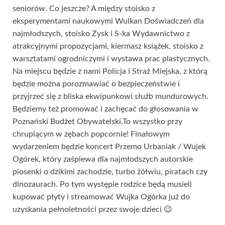
seniorów. Co jeszcze? A między stoisko z
eksperymentami naukowymi Wulkan Doświadczeń dla
najmłodszych, stoisko Zysk i S-ka Wydawnictwo z
atrakcyjnymi propozycjami, kiermasz książek, stoisko z
warsztatami ogrodniczymi i wystawa prac plastycznych.
Na miejscu będzie z nami Policja i Straż Miejska, z którą
będzie można porozmawiać o bezpieczeństwie i
przyjrzeć się z bliska ekwipunkowi służb mundurowych.
Będziemy też promować i zachęcać do głosowania w
Poznański Budżet Obywatelski.To wszystko przy
chrupiącym w zębach popcornie! Finałowym
wydarzeniem będzie koncert Przemo Urbaniak / Wujek
Ogórek, który zaśpiewa dla najmłodszych autorskie
piosenki o dzikimi zachodzie, turbo żółwiu, piratach czy
dinozaurach. Po tym występie rodzice będą musieli
kupować płyty i streamować Wujka Ogórka już do
uzyskania pełnoletności przez swoje dzieci 😉