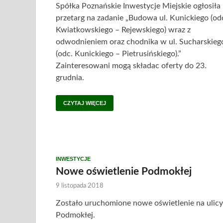
Spółka Poznańskie Inwestycje Miejskie ogłosiła
przetarg na zadanie „Budowa ul. Kunickiego (od
Kwiatkowskiego – Rejewskiego) wraz z
odwodnieniem oraz chodnika w ul. Sucharskieg
(odc. Kunickiego – Pietrusińskiego).”
Zainteresowani mogą składac oferty do 23.
grudnia.
CZYTAJ WIĘCEJ
INWESTYCJE
Nowe oświetlenie Podmokłej
9 listopada 2018
Zostało uruchomione nowe oświetlenie na ulicy
Podmokłej.