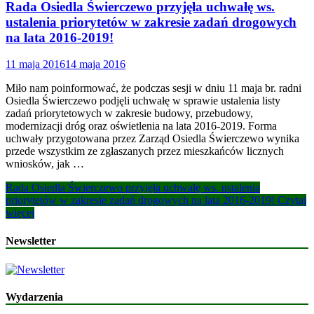
Rada Osiedla Świerczewo przyjęła uchwałę ws.
ustalenia priorytetów w zakresie zadań drogowych
na lata 2016-2019!
11 maja 2016
14 maja 2016
Miło nam poinformować, że podczas sesji w dniu 11 maja br. radni
Osiedla Świerczewo podjęli uchwałę w sprawie ustalenia listy
zadań priorytetowych w zakresie budowy, przebudowy,
modernizacji dróg oraz oświetlenia na lata 2016-2019. Forma
uchwały przygotowana przez Zarząd Osiedla Świerczewo wynika
przede wszystkim ze zgłaszanych przez mieszkańców licznych
wniosków, jak …
Rada Osiedla Świerczewo przyjęła uchwałę ws. ustalenia
priorytetów w zakresie zadań drogowych na lata 2016-2019!
Czytaj
więcej
Newsletter
Wydarzenia