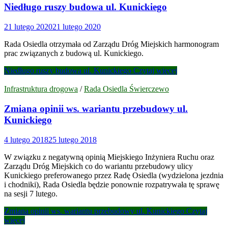
Niedługo ruszy budowa ul. Kunickiego
21 lutego 2020
21 lutego 2020
Rada Osiedla otrzymała od Zarządu Dróg Miejskich harmonogram
prac związanych z budową ul. Kunickiego.
Niedługo ruszy budowa ul. Kunickiego
Czytaj więcej
Infrastruktura drogowa
/
Rada Osiedla Świerczewo
Zmiana opinii ws. wariantu przebudowy ul.
Kunickiego
4 lutego 2018
25 lutego 2018
W związku z negatywną opinią Miejskiego Inżyniera Ruchu oraz
Zarządu Dróg Miejskich co do wariantu przebudowy ulicy
Kunickiego preferowanego przez Radę Osiedla (wydzielona jezdnia
i chodniki), Rada Osiedla będzie ponownie rozpatrywała tę sprawę
na sesji 7 lutego.
Zmiana opinii ws. wariantu przebudowy ul. Kunickiego
Czytaj
więcej