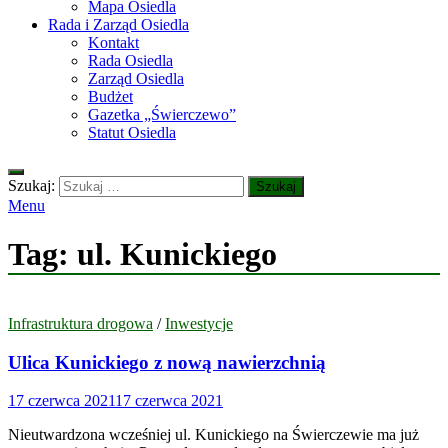
Mapa Osiedla
Rada i Zarząd Osiedla
Kontakt
Rada Osiedla
Zarząd Osiedla
Budżet
Gazetka „Świerczewo”
Statut Osiedla
Szukaj:
Menu
Tag:
ul. Kunickiego
Infrastruktura drogowa
/
Inwestycje
Ulica Kunickiego z nową nawierzchnią
17 czerwca 2021
17 czerwca 2021
Nieutwardzona wcześniej ul. Kunickiego na Świerczewie ma już