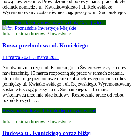
nową nawierzchnię. Prowadzone od połowy marca prace objęły
odcinek pomiędzy ul. Kwiatkowskiego i ul. Rejewskiego.
Wyremontowany został również ciąg pieszy w ul. Sucharskiego.
Ulica Kunickiego z nową nawierzchnią
Czytaj więcej
Infrastruktura drogowa
/
Inwestycje
Rusza przebudowa ul. Kunickiego
13 marca 2021
13 marca 2021
Nieutwardzona część ul. Kunickiego na Świerczewie zyska nową
nawierzchnię. 15 marca rozpoczną się prace w ramach zadania,
które obejmuje przebudowę około 250-metrowego odcinka ulicy
pomiędzy ul. Kwiatkowskiego i ul. Rejewskiego. Wyremontowany
zostanie też ciąg pieszy na ul. Sucharskiego. – 15 marca
wykonawca przejmie plac budowy. Rozpocznie prace od robót
rozbiórkowych. …
Rusza przebudowa ul. Kunickiego
Czytaj więcej
Infrastruktura drogowa
/
Inwestycje
Budowa ul. Kunickiego coraz bliżej