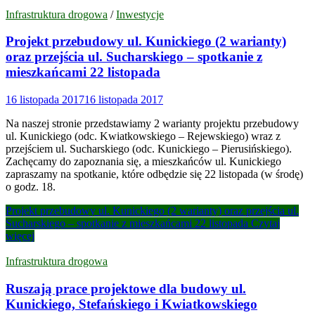
Infrastruktura drogowa
/
Inwestycje
Projekt przebudowy ul. Kunickiego (2 warianty)
oraz przejścia ul. Sucharskiego – spotkanie z
mieszkańcami 22 listopada
16 listopada 2017
16 listopada 2017
Na naszej stronie przedstawiamy 2 warianty projektu przebudowy
ul. Kunickiego (odc. Kwiatkowskiego – Rejewskiego) wraz z
przejściem ul. Sucharskiego (odc. Kunickiego – Pierusińskiego).
Zachęcamy do zapoznania się, a mieszkańców ul. Kunickiego
zapraszamy na spotkanie, które odbędzie się 22 listopada (w środę)
o godz. 18.
Projekt przebudowy ul. Kunickiego (2 warianty) oraz przejścia ul.
Sucharskiego – spotkanie z mieszkańcami 22 listopada
Czytaj
więcej
Infrastruktura drogowa
Ruszają prace projektowe dla budowy ul.
Kunickiego, Stefańskiego i Kwiatkowskiego