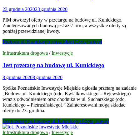
23 grudnia 2020
23 grudnia 2020
PIM otworzył oferty w przetargu na budowę ul. Kunickiego.
Zainteresowanych budową jest aż 7 firm, a wszystkie oferty są
poniżej przewidzianej kwoty.
Budowa ul. Kunickiego coraz bliżej
Czytaj więcej
Infrastruktura drogowa
/
Inwestycje
Jest przetarg na budowę ul. Kunickiego
8 grudnia 2020
8 grudnia 2020
Spółka Poznańskie Inwestycje Miejskie ogłosiła przetarg na zadanie
„Budowa ul. Kunickiego (odc. Kwiatkowskiego – Rejewskiego)
wraz z odwodnieniem oraz chodnika w ul. Sucharskiego (odc.
Kunickiego – Pietrusińskiego).” Zainteresowani mogą składac
oferty do 23. grudnia.
Jest przetarg na budowę ul. Kunickiego
Czytaj więcej
Infrastruktura drogowa
/
Inwestycje