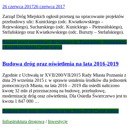
26 czerwca 2017
26 czerwca 2017
Zarząd Dróg Miejskich ogłosił przetarg na opracowanie projektów
przebudowy ulic: Kunickiego (odc. Kwiatkowskiego –
Rejewskiego), Sucharskiego (odc. Kunickiego – Pietrusińskiego),
Stefańskiego oraz Kwiatkowskiego (odc. Burszty – Stefańskiego).
Ruszają prace projektowe dla budowy ul. Kunickiego, Stefańskiego
i Kwiatkowskiego
Czytaj więcej
Budowa dróg oraz oświetlenia na lata 2016-2019
Zgodnie z Uchwałą nr XVII/200/VII/2015 Rady Miasta Poznania z
dnia 29 września 2015 r. w sprawie ustalenia środków dla jednostek
pomocniczych Miasta, na lata 2016 – 2019 dla osiedli naliczono
kwotę 32 mln zł przeznaczoną na budowę, przebudowę,
modernizację dróg oraz oświetlenia. Dla Osiedla Świerczewo jest to
kwota 1 847 000 …
Budowa dróg oraz oświetlenia na lata 2016-2019
Czytaj więcej
Infrastruktura drogowa
/
Inwestycje